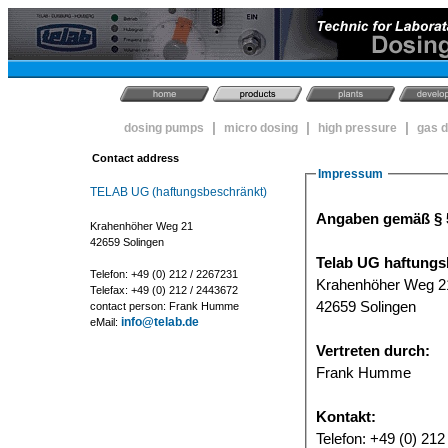
|
|
|
dosing pumps
micro dosing
high pressure
gas 
Contact address
Impressum
TELAB UG (haftungsbeschränkt)
Angaben gemäß § 
Krahenhöher Weg 21
42659 Solingen
Telab UG haftungs
Telefon: +49 (0) 212 / 2267231
Krahenhöher Weg 2
Telefax: +49 (0) 212 / 2443672
42659 Solingen
contact person: Frank Humme
info@telab.de
eMail:
Vertreten durch:
Frank Humme
Kontakt:
Telefon: +49 (0) 212