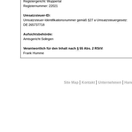
Registergericht: Wuppertal
Registernummer: 22021
Umsatzsteuer-ID:
Umsatzsteuer-Identifikationsnummer gemäß §27 a Umsatzsteuergesetz:
DE 265737718
Aufsichtsbehörde:
Amtsgericht Solingen
Verantwortlich für den Inhalt nach § 55 Abs. 2 RStV:
Frank Humme
|
|
|
Site Map
Kontakt
Unternehmen
Hand