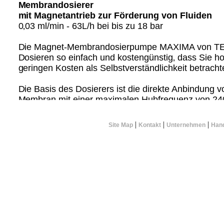
Membrandosierer
mit Magnetantrieb zur Förderung von Fluiden
0‚03 ml/min - 63L/h bei bis zu 18 bar
Die Magnet-Membrandosierpumpe MAXIMA von T
Dosieren so einfach und kostengünstig‚ dass Sie h
geringen Kosten als Selbstverständlichkeit betrach
Die Basis des Dosierers ist die direkte Anbindung
Membran mit einer maximalen Hubfrequenz von 240
manuellen Hubverstellung bieten die Geräte je nac
umfangreiche Möglichkeiten der Regelung und Steu
|
|
|
Site Map
Kontakt
Unternehmen
Hand
Hubfrequenz über eine Mikroprozessorsteuerung ge
Wahlweise sind die Membrandosierer mit PP / PVDF
PTFE Dosierköpfen und lieferbar.