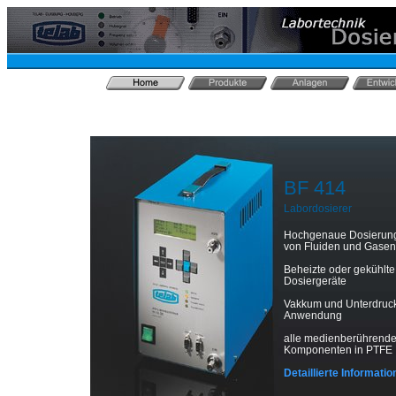
BF 414
Labordosierer
Hochgenaue Dosierun
von Fluiden und Gasen
Beheizte oder gekühlte
Dosiergeräte
Vakkum und Unterdruc
Anwendung
alle medienberührend
Komponenten in PTFE
Detaillierte Informatio